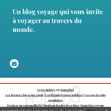
Un blog voyage qui vous invite
à voyager au travers du
monde.
Créer un blog
sur
Hautetfort
Les derniers blogs mis à jour
|
Les dernières notes publiées
|
Les tags les plus
populaires
Déclarer un contenu illicite
|
Mentions légales de ce blog
|
Hautetfort
est une
En poursuivant votre navigation sur ce site, vous acceptez
marque déposée de la société talkSpirit | Créez votre
blog
!